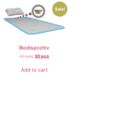
Sale!
Biodispozitiv
45
рсд
30
рсд
Add to cart