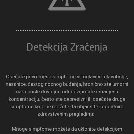
Detekcija Zračenja
Osećate povremeno simptome vrtoglavice, glavobolje,
nesanice, čestog noćnog buđenja, hronično ste umorni
čak i posle dovoljno odmora, imate smanjenu
koncentraciju, često ste depresivni ili osećate druge
simptome koje ne možete da objasnite i dodatnim
zdravstvenim pregledima.
Mnoge simptome možete da uklonite detekcijom