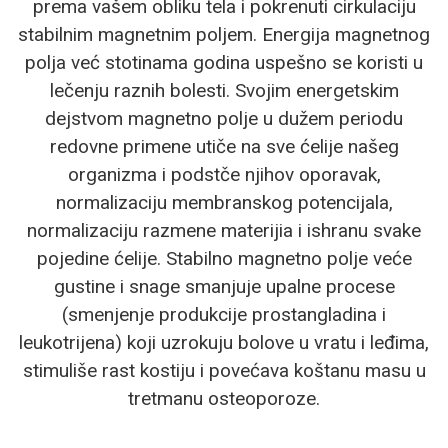
prema vašem obliku tela i pokrenuti cirkulaciju
stabilnim magnetnim poljem. Energija magnetnog
polja već stotinama godina uspešno se koristi u
lečenju raznih bolesti. Svojim energetskim
dejstvom magnetno polje u dužem periodu
redovne primene utiče na sve ćelije našeg
organizma i podstče njihov oporavak,
normalizaciju membranskog potencijala,
normalizaciju razmene materijia i ishranu svake
pojedine ćelije. Stabilno magnetno polje veće
gustine i snage smanjuje upalne procese
(smenjenje produkcije prostangladina i
leukotrijena) koji uzrokuju bolove u vratu i leđima,
stimuliše rast kostiju i povećava koštanu masu u
tretmanu osteoporoze.