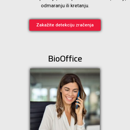
odmaranju ili kretanju.
Zakažite detekciju zračenja
BioOffice