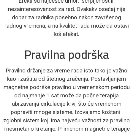
Efekti su najčešće umor, iscrpljenost ili
nezainteresovanost za rad. Ovakakv osećaj nije
dobar za radnika posebno nakon završenog
radnog vremena, a na kvalitet rada može da ostavi
loš efekat.
Pravilna podrška
Pravilno držanje za vreme rada isto tako je važno
kao i zaštita od štetnog zračenja. Postavljanjem
magnetne podrške pravilno u vremenskom periodu
od najmanje 1 sat može da počne terapija
ubrzavanja cirkulacije krvi, što će vremenom
popraviti mnoge sisteme. Izdvajamo koštani i
zglobni sistem koji ima najveću važnost za pravilno
i nesmetano kretanje. Primenom magnetne terapije