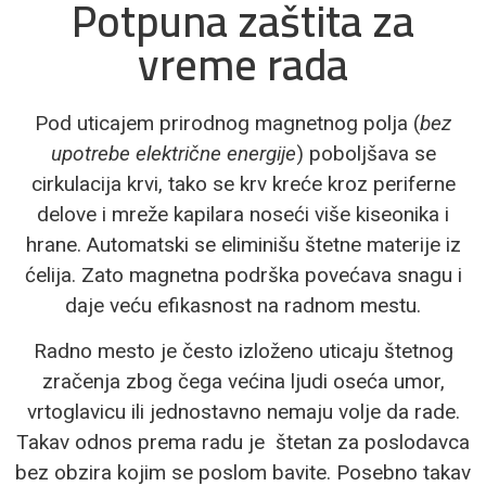
Potpuna zaštita za
vreme rada
Pod uticajem prirodnog magnetnog polja (
bez
upotrebe električne energije
) poboljšava se
cirkulacija krvi, tako se krv kreće kroz periferne
delove i mreže kapilara noseći više kiseonika i
hrane. Automatski se eliminišu štetne materije iz
ćelija. Zato magnetna podrška povećava snagu i
daje veću efikasnost na radnom mestu.
Radno mesto je često izloženo uticaju štetnog
zračenja zbog čega većina ljudi oseća umor,
vrtoglavicu ili jednostavno nemaju volje da rade.
Takav odnos prema radu je štetan za poslodavca
bez obzira kojim se poslom bavite. Posebno takav