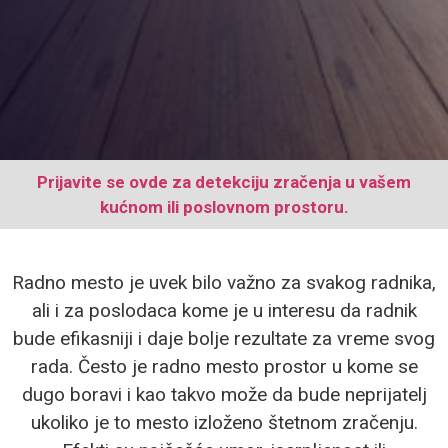
Prijavite se ovde za detekciju zračenja u vašem
kućnom ili poslovnom prostoru.
Radno mesto je uvek bilo važno za svakog radnika,
ali i za poslodaca kome je u interesu da radnik
bude efikasniji i daje bolje rezultate za vreme svog
rada. Često je radno mesto prostor u kome se
dugo boravi i kao takvo može da bude neprijatelj
ukoliko je to mesto izloženo štetnom zračenju.