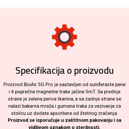
Specifikacija o proizvodu
Proizvod BioAir 5G Pro je sastavljen od sunđeraste pene
i 4 poprečne magnetne trake jačine 5mT. Sa prednje
strane je zelena periva tkanina, a sa zadnje strane se
nalazi bakarna mreža i gumena traka za vezivanje za
stolicu uz dodate apsorbere od štetnog zračenja.
Proizvod se isporučuje u zaštitnom pakovanju i sa
vidljivom oznakom o sterilnosti.