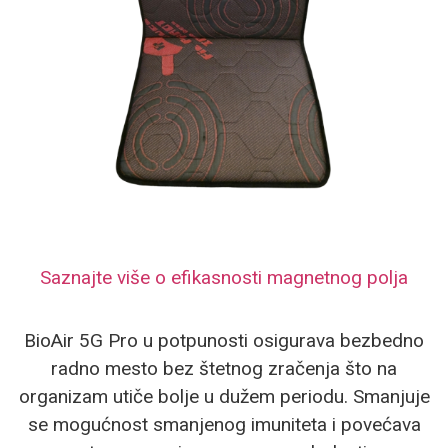
Saznajte više o efikasnosti magnetnog polja
BioAir 5G Pro u potpunosti osigurava bezbedno
radno mesto bez štetnog zračenja što na
organizam utiče bolje u dužem periodu. Smanjuje
se mogućnost smanjenog imuniteta i povećava