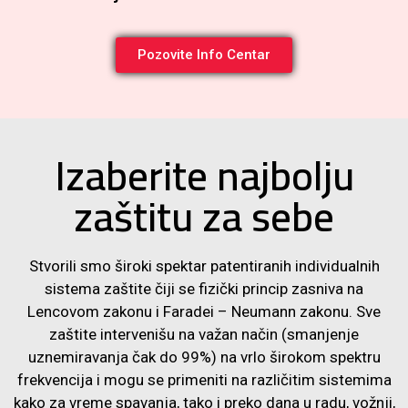
Pozovite Info Centar
Izaberite najbolju
zaštitu za sebe
Stvorili smo široki spektar patentiranih individualnih
sistema zaštite čiji se fizički princip zasniva na
Lencovom zakonu i Faradei – Neumann zakonu. Sve
zaštite intervenišu na važan način (smanjenje
uznemiravanja čak do 99%) na vrlo širokom spektru
frekvencija i mogu se primeniti na različitim sistemima
kako za vreme spavanja, tako i preko dana u radu, vožnji,