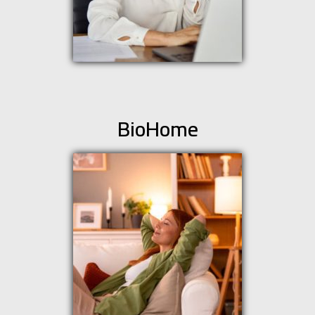
BioHome