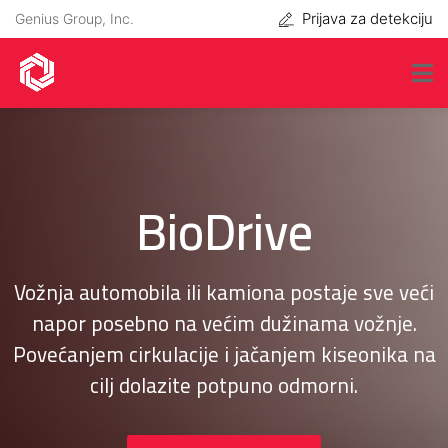
Prijava za detekciju
Genius Group, Inc.
BioDrive
Vožnja automobila ili kamiona postaje sve veći
napor posebno na većim dužinama vožnje.
Povećanjem cirkulacije i jačanjem kiseonika na
cilj dolazite potpuno odmorni.