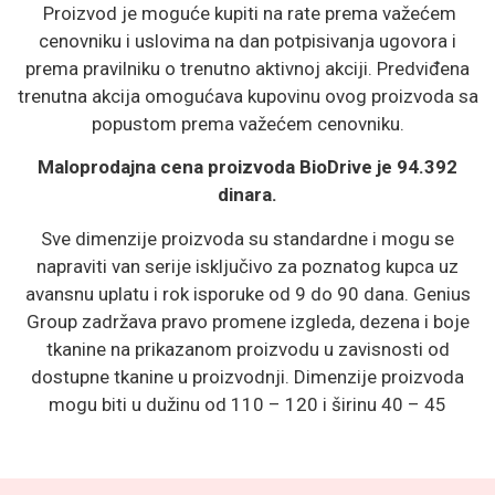
Proizvod je moguće kupiti na rate prema važećem
cenovniku i uslovima na dan potpisivanja ugovora i
prema pravilniku o trenutno aktivnoj akciji. Predviđena
trenutna akcija omogućava kupovinu ovog proizvoda sa
popustom prema važećem cenovniku.
M
aloprodajna cena proizvoda BioDrive je 94.392
dinara.
Sve dimenzije proizvoda su standardne i mogu se
napraviti van serije isključivo za poznatog kupca uz
avansnu uplatu i rok isporuke od 9 do 90 dana. Genius
Group zadržava pravo promene izgleda, dezena i boje
tkanine na prikazanom proizvodu u zavisnosti od
dostupne tkanine u proizvodnji. Dimenzije proizvoda
mogu biti u dužinu od 110 – 120 i širinu 40 – 45