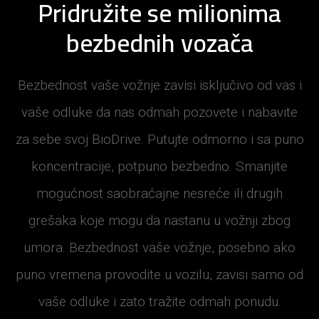
Pridružite se milionima
bezbednih vozača
Bezbednost vaše vožnje zavisi isključivo od vas i
vaše odluke da nas odmah pozovete i nabavite
za sebe svoj BioDrive. Putujte odmorno i sa puno
koncentracije, potpuno bezbedno. Smanjite
mogućnost saobraćajne nesreće ili drugih
grešaka koje mogu da nastanu u vožnji zbog
umora. Bezbednost vaše vožnje, posebno ako
puno vremena provodite u vozilu, zavisi samo od
vaše odluke i zato tražite odmah ponudu.