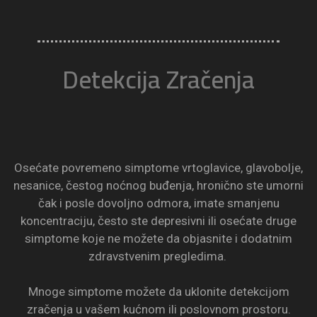
Detekcija Zračenja
Osećate povremeno simptome vrtoglavice, glavobolje,
nesanice, čestog noćnog buđenja, hronično ste umorni
čak i posle dovoljno odmora, imate smanjenu
koncentraciju, često ste depresivni ili osećate druge
simptome koje ne možete da objasnite i dodatnim
zdravstvenim pregledima.
Mnoge simptome možete da uklonite detekcijom
zračenja u vašem kućnom ili poslovnom prostoru.