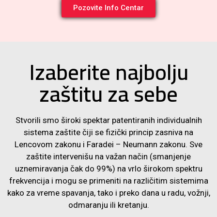
Pozovite Info Centar
Izaberite najbolju
zaštitu za sebe
Stvorili smo široki spektar patentiranih individualnih
sistema zaštite čiji se fizički princip zasniva na
Lencovom zakonu i Faradei – Neumann zakonu. Sve
zaštite intervenišu na važan način (smanjenje
uznemiravanja čak do 99%) na vrlo širokom spektru
frekvencija i mogu se primeniti na različitim sistemima
kako za vreme spavanja, tako i preko dana u radu, vožnji,
odmaranju ili kretanju.