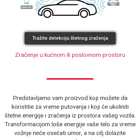
Tražite detekciju štetnog zračenja
Zračenje u kućnom ili poslovnom prostoru
Predstavljamo vam proizvod koji možete da
koristitie za vreme putovanja i koji će ukoliniti
štetne energije i zračenja iz prostora vašeg vozila.
Transformacijom loše energije vaše telo za vreme
vožnje neće osećati umor, a na cilj dolazite