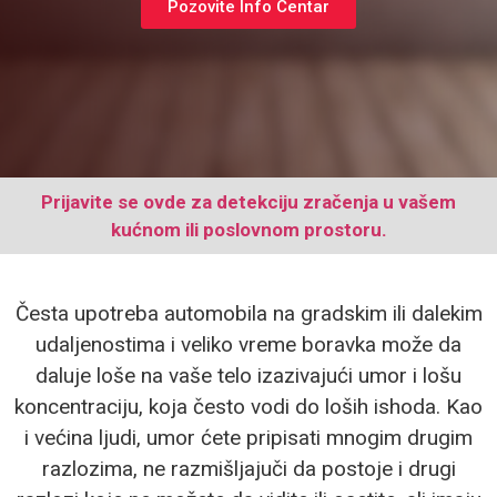
Pozovite Info Centar
Prijavite se ovde za detekciju zračenja u vašem
kućnom ili poslovnom prostoru.
Česta upotreba automobila na gradskim ili dalekim
udaljenostima i veliko vreme boravka može da
daluje loše na vaše telo izazivajući umor i lošu
koncentraciju, koja često vodi do loših ishoda. Kao
i većina ljudi, umor ćete pripisati mnogim drugim
razlozima, ne razmišljajuči da postoje i drugi