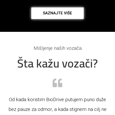
SAZNAJTE VIŠE
Mišljenje naših vozača
Šta kažu vozači?
Od kada koristim BioDrive putujem puno duže
bez pauze za odmor, a kada stignem na cilj ne