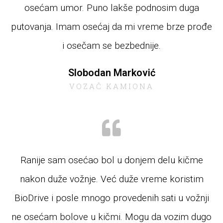
osećam umor. Puno lakše podnosim duga
putovanja. Imam osećaj da mi vreme brze prođe
i osečam se bezbednije.
Slobodan Marković
VOZAČ KAMIONA
Ranije sam osećao bol u donjem delu kičme
nakon duže vožnje. Već duže vreme koristim
BioDrive i posle mnogo provedenih sati u vožnji
ne osećam bolove u kičmi. Mogu da vozim dugo