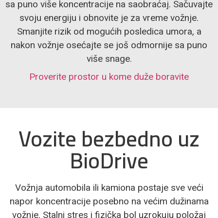
sa puno više koncentracije na saobraćaj. Sačuvajte
svoju energiju i obnovite je za vreme vožnje.
Smanjite rizik od mogućih posledica umora, a
nakon vožnje osećajte se još odmornije sa puno
više snage.
Proverite prostor u kome duže boravite
Vozite bezbedno uz
BioDrive
Vožnja automobila ili kamiona postaje sve veći
napor koncentracije posebno na većim dužinama
vožnje. Stalni stres i fizička bol uzrokuju položaj