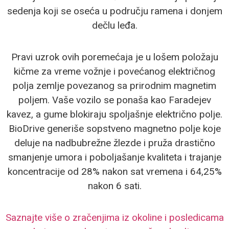
sedenja koji se oseća u području ramena i donjem
dečlu leđa.
Pravi uzrok ovih poremećaja je u lošem položaju
kičme za vreme vožnje i povećanog električnog
polja zemlje povezanog sa prirodnim magnetim
poljem. Vaše vozilo se ponaša kao Faradejev
kavez, a gume blokiraju spoljašnje električno polje.
BioDrive generiše sopstveno magnetno polje koje
deluje na nadbubrežne žlezde i pruža drastično
smanjenje umora i poboljašanje kvaliteta i trajanje
koncentracije od 28% nakon sat vremena i 64,25%
nakon 6 sati.
Saznajte više o zračenjima iz okoline i posledicama