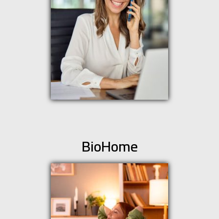
BioHome