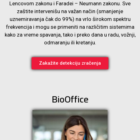
Lencovom zakonu i Faradei – Neumann zakonu. Sve
zaštite intervenišu na važan način (smanjenje
uznemiravanja čak do 99%) na vrlo širokom spektru
frekvencija i mogu se primeniti na različitim sistemima
kako za vreme spavanja, tako i preko dana u radu, vožnji,
odmaranju ili kretanju.
Zakažite detekciju zračenja
BioOffice