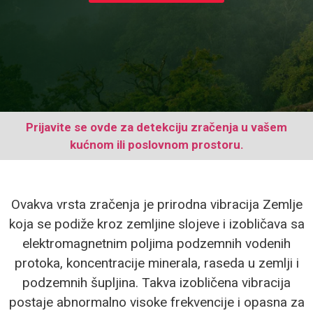
Prijavite se ovde za detekciju zračenja u vašem
kućnom ili poslovnom prostoru.
Ovakva vrsta zračenja je prirodna vibracija Zemlje
koja se podiže kroz zemljine slojeve i izobličava sa
elektromagnetnim poljima podzemnih vodenih
protoka, koncentracije minerala, raseda u zemlji i
podzemnih šupljina. Takva izobličena vibracija
postaje abnormalno visoke frekvencije i opasna za