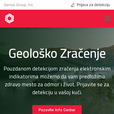
Prijava za detekciju
Genius Group, Inc.
Geološko Zračenje
Pouzdanom detekcijom zračenja elektronskim
indikatorima možemo da vam predložimo
zdravo mesto za odmor i život. Prijavite se za
detekciju u vašoj kući.
Pozovite Info Centar