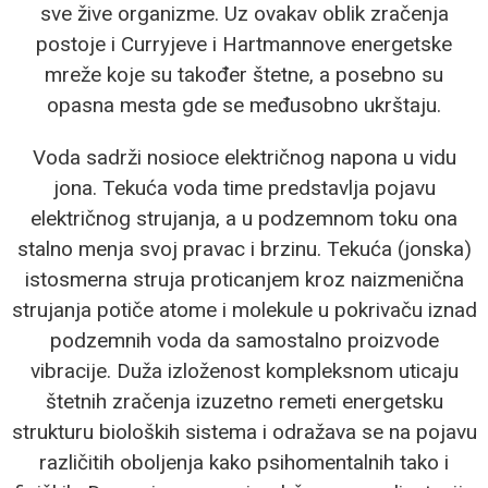
sve žive organizme. Uz ovakav oblik zračenja
postoje i Curryjeve i Hartmannove energetske
mreže koje su također štetne, a posebno su
opasna mesta gde se međusobno ukrštaju.
Voda sadrži nosioce električnog napona u vidu
jona. Tekuća voda time predstavlja pojavu
električnog strujanja, a u podzemnom toku ona
stalno menja svoj pravac i brzinu. Tekuća (jonska)
istosmerna struja proticanjem kroz naizmenična
strujanja potiče atome i molekule u pokrivaču iznad
podzemnih voda da samostalno proizvode
vibracije. Duža izloženost kompleksnom uticaju
štetnih zračenja izuzetno remeti energetsku
strukturu bioloških sistema i odražava se na pojavu
različitih oboljenja kako psihomentalnih tako i