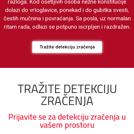
razloga. Kod osetljivih osoba nežne konstitucije
dolazi do vrtoglavice, ponekad i do gubitka svesti,
čestih mučnina i povraćanja. Sa posla, uz normalan
ritam rada, odlazi se potpuno iscrpljen i razdražen.
Tražite detekciju zračenja
TRAŽITE DETEKCIJU
ZRAČENJA
Prijavite se za detekciju zračenja u
vašem prostoru