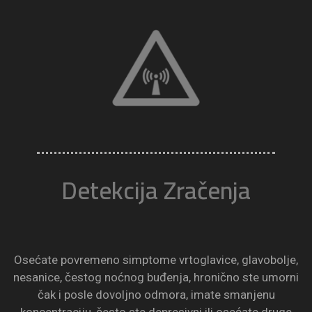
Detekcija Zračenja
Osećate povremeno simptome vrtoglavice, glavobolje,
nesanice, čestog noćnog buđenja, hronično ste umorni
čak i posle dovoljno odmora, imate smanjenu
koncentraciju, često ste depresivni ili osećate druge