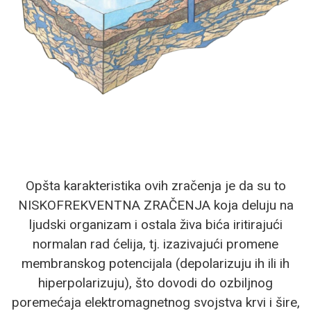
Opšta karakteristika ovih zračenja je da su to
NISKOFREKVENTNA ZRAČENJA koja deluju na
ljudski organizam i ostala živa bića iritirajući
normalan rad ćelija, tj. izazivajući promene
membranskog potencijala (depolarizuju ih ili ih
hiperpolarizuju), što dovodi do ozbiljnog
poremećaja elektromagnetnog svojstva krvi i šire,