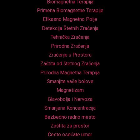
Biomagnetna Terapija
Primena Biomagnetne Terapije
Efikasno Magnetno Polje
Detekcija Štetnih Zračenja
Tehnička Zračenja
Prirodna Zračenja
Zračenje u Prostoru
Zaštita od štetnog Zračenja
Prirodna Magnetna Terapija
Smanjite vaše bolove
Magnetizam
Glavobolja i Nervoza
Smanjena Koncentracija
Bezbedno radno mesto
Zaštita za prostor
Često osećate umor