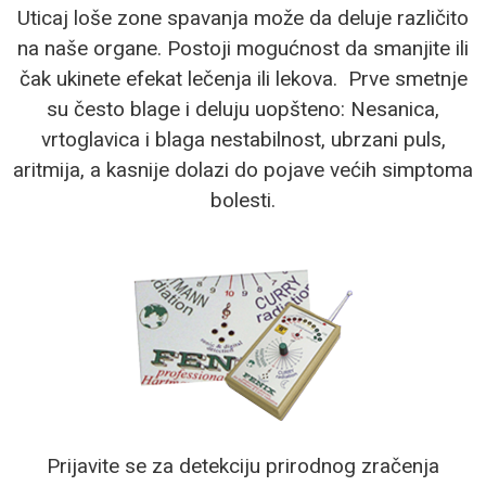
Uticaj loše zone spavanja može da deluje različito
na naše organe. Postoji mogućnost da smanjite ili
čak ukinete efekat lečenja ili lekova. Prve smetnje
su često blage i deluju uopšteno: Nesanica,
vrtoglavica i blaga nestabilnost, ubrzani puls,
aritmija, a kasnije dolazi do pojave većih simptoma
bolesti.
Prijavite se za detekciju prirodnog zračenja