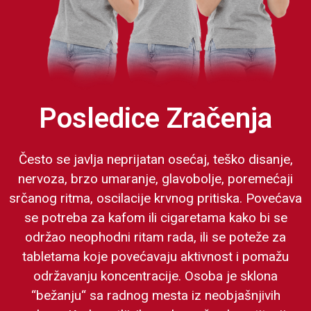
Posledice Zračenja
Često se javlja neprijatan osećaj, teško disanje,
nervoza, brzo umaranje, glavobolje, poremećaji
srčanog ritma, oscilacije krvnog pritiska. Povećava
se potreba za kafom ili cigaretama kako bi se
održao neophodni ritam rada, ili se poteže za
tabletama koje povećavaju aktivnost i pomažu
održavanju koncentracije. Osoba je sklona
“bežanju“ sa radnog mesta iz neobjašnjivih