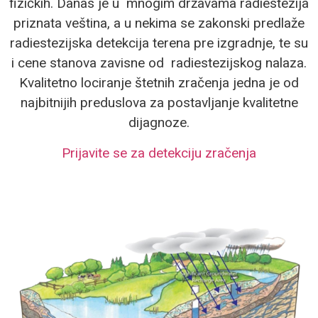
fizičkih. Danas je u mnogim državama radiestezija
priznata veština, a u nekima se zakonski predlaže
radiestezijska detekcija terena pre izgradnje, te su
i cene stanova zavisne od radiestezijskog nalaza.
Kvalitetno lociranje štetnih zračenja jedna je od
najbitnijih preduslova za postavljanje kvalitetne
dijagnoze.
Prijavite se za detekciju zračenja